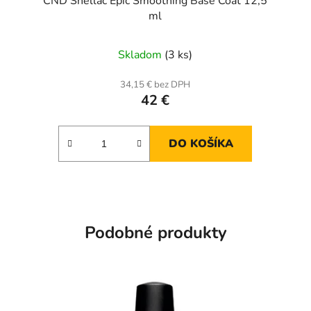
CND Shellac Epic Smoothing Base Coat 12,5
ml
Skladom
(3 ks)
34,15 € bez DPH
42 €
DO KOŠÍKA
Podobné produkty