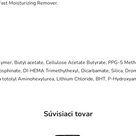
Fast Moisturizing Remover.
mer, Butyl acetate, Cellulose Acetate Butyrate, PPG-5 Metha
osphinate, DI-HEMA Trimethylhexyl, Dicarbamate, Silica, Drom
a totolyl Aminohexylurea, Lithium Chloride, BHT, P-Hydroxya
Súvisiaci tovar