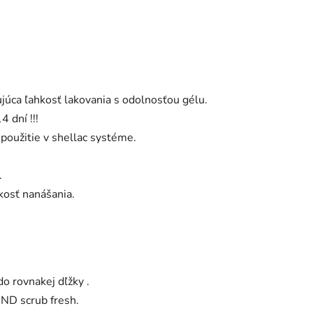
úca ľahkosť lakovania s odolnosťou gélu.
 dní !!!
 použitie v shellac systéme.
.
kosť nanášania.
do rovnakej dľžky .
ND scrub fresh.