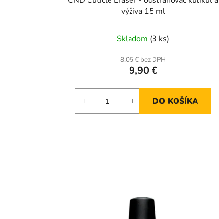
CND Cuticle Eraser - odstraňovač kutikúl a
výživa 15 ml
Skladom
(3 ks)
8,05 € bez DPH
9,90 €
DO KOŠÍKA