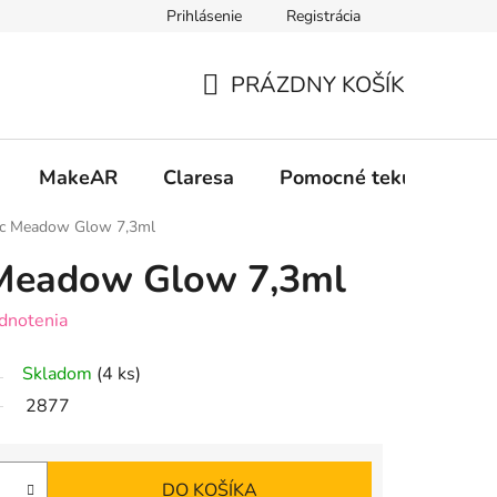
Prihlásenie
Registrácia
 osobných údajov GDPR
Formulár na odstúpenie od zmluvy
PRÁZDNY KOŠÍK
NÁKUPNÝ
KOŠÍK
MakeAR
Claresa
Pomocné tekutiny
ac Meadow Glow 7,3ml
Meadow Glow 7,3ml
dnotenia
Skladom
(4 ks)
2877
DO KOŠÍKA