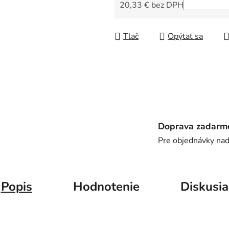
5
20,33 € bez DPH
hviezdičiek.
Jednotková cena:
Tlač
Opýtať sa
Doprava zadarm
Pre objednávky na
Popis
Hodnotenie
Diskusia