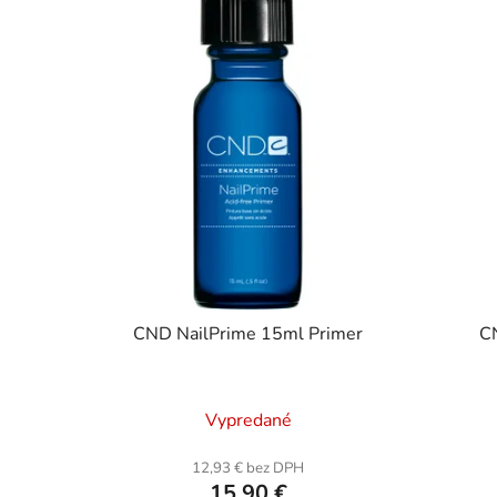
CND NailPrime 15ml Primer
CN
Vypredané
12,93 € bez DPH
15,90 €