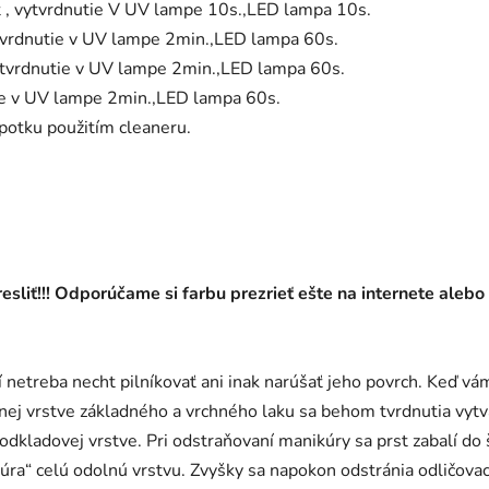
t , vytvrdnutie V UV lampe 10s.,LED lampa 10s.
vytvrdnutie v UV lampe 2min.,LED lampa 60s.
vytvrdnutie v UV lampe 2min.,LED lampa 60s.
tie v UV lampe 2min.,LED lampa 60s.
ýpotku použitím cleaneru.
sliť!!! Odporúčame si farbu prezrieť ešte na internete alebo
 netreba necht pilníkovať ani inak narúšať jeho povrch. Keď vá
bnej vrstve základného a vrchného laku sa behom tvrdnutia v
odkladovej vrstve. Pri odstraňovaní manikúry sa prst zabalí do
ozbúra“ celú odolnú vrstvu. Zvyšky sa napokon odstránia odli