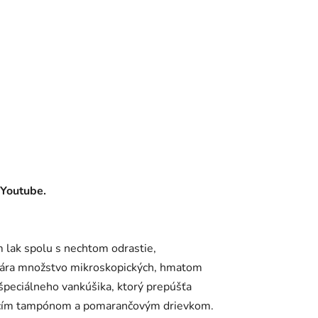
 Youtube.
m lak spolu s nechtom odrastie,
ytvára množstvo mikroskopických, hmatom
 špeciálneho vankúšika, ktorý prepúšťa
čovacím tampónom a pomarančovým drievkom.