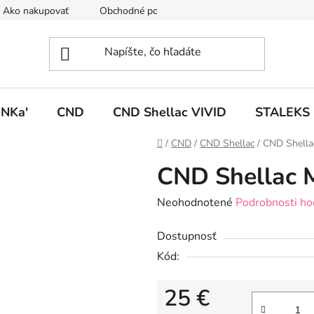
Ako nakupovať
Obchodné podmienky
Podmienky ochrany
NKa'
CND
CND Shellac VIVID
STALEKS
Domov
/
CND
/
CND Shellac
/
CND Shell
CND Shellac 
Priemerné
Neohodnotené
Podrobnosti ho
hodnotenie
Dostupnosť
produktu
Kód:
je
0,0
25 €
z