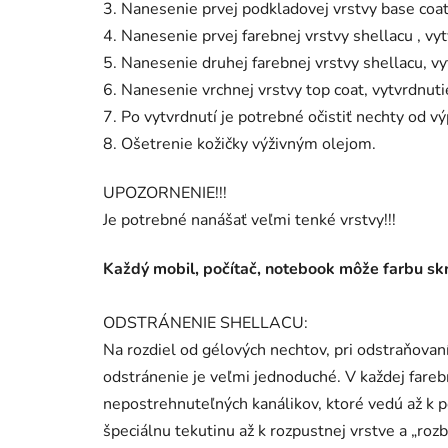
3. Nanesenie prvej podkladovej vrstvy base coa
4. Nanesenie prvej farebnej vrstvy shellacu , 
5. Nanesenie druhej farebnej vrstvy shellacu, 
6. Nanesenie vrchnej vrstvy top coat, vytvrdnu
7. Po vytvrdnutí je potrebné očistiť nechty od v
8. Ošetrenie kožičky výživným olejom.
UPOZORNENIE!!!
Je potrebné nanášať veľmi tenké vrstvy!!!
Každý mobil, počítač, notebook môže farbu skre
ODSTRÁNENIE SHELLACU:
Na rozdiel od gélových nechtov, pri odstraňovaní
odstránenie je veľmi jednoduché. V každej fare
nepostrehnuteľných kanálikov, ktoré vedú až k p
špeciálnu tekutinu až k rozpustnej vrstve a „r