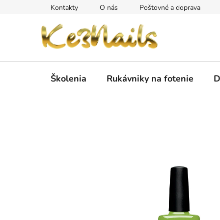
Prejsť
Kontakty
O nás
Poštovné a doprava
na
obsah
Školenia
Rukávniky na fotenie
D