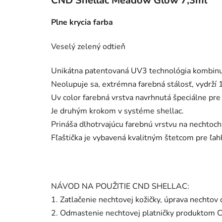
CND Shellac Meadow Glow 7,3ml
Plne krycia farba
Veselý zelený odtieň
Unikátna patentovaná UV3 technológia kombinuj
Neolupuje sa, extrémna farebná stálosť, vydrží 14
Uv color farebná vrstva navrhnutá špeciálne pre
Je druhým krokom v systéme shellac.
Prináša dlhotrvajúcu farebnú vrstvu na nechtoch
Fľaštička je vybavená kvalitným štetcom pre ľah
NÁVOD NA POUŽITIE CND SHELLAC:
1. Zatlačenie nechtovej kožičky, úprava nechtov 
2. Odmastenie nechtovej platničky produktom C