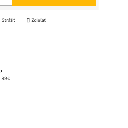
Strážiť
Zdieľať
o
d 89€