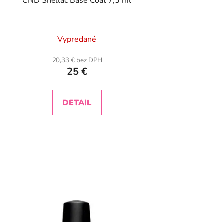
CND Shellac Base Coat 7,3 ml
Vypredané
20,33 € bez DPH
25 €
DETAIL