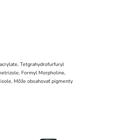
crylate, Tetgrahydrofurfuryl
etrizole, Formyl Morpholine,
nisole, Môže obsahovať pigmenty