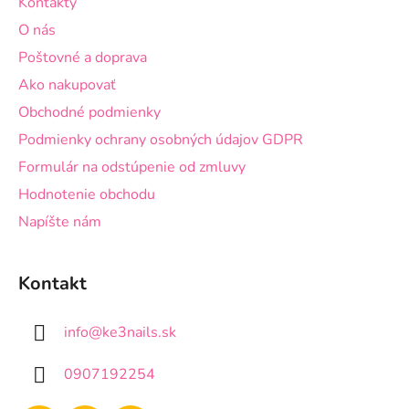
Kontakty
t
O nás
i
Poštovné a doprava
e
Ako nakupovať
Obchodné podmienky
Podmienky ochrany osobných údajov GDPR
Formulár na odstúpenie od zmluvy
Hodnotenie obchodu
Napíšte nám
Kontakt
info
@
ke3nails.sk
0907192254