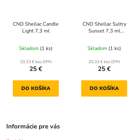
CND Shellac Candle
CND Shellac Sultry
Light 7,3 ml
Sunset 7,3 ml
(perleťový)
Skladom
(1 ks)
Skladom
(1 ks)
20,33 € bez DPH
20,33 € bez DPH
25 €
25 €
DO KOŠÍKA
DO KOŠÍKA
Z
á
Informácie pre vás
p
ä