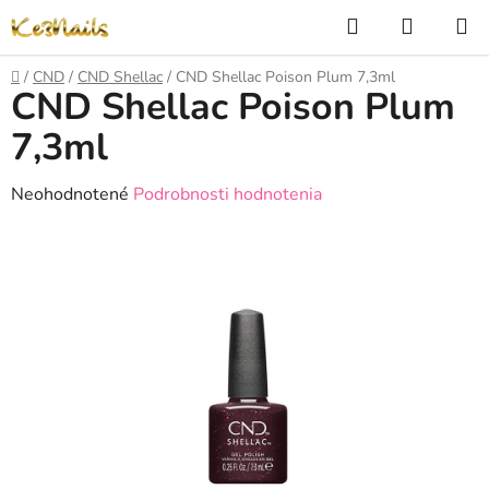
Prejsť
Hľadať
NÁKUP
na
KOŠÍK
obsah
Domov
/
CND
/
CND Shellac
/
CND Shellac Poison Plum 7,3ml
CND Shellac Poison Plum
7,3ml
Priemerné
Neohodnotené
Podrobnosti hodnotenia
hodnotenie
produktu
je
0,0
z
5
hviezdičiek.