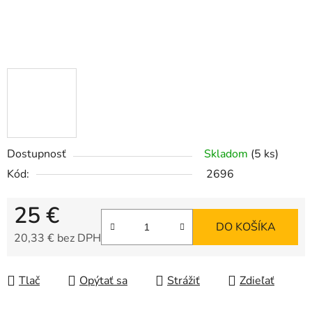
Dostupnosť
Skladom
(5 ks)
Kód:
2696
25 €
DO KOŠÍKA
20,33 € bez DPH
Jednotková cena:
Tlač
Opýtať sa
Strážiť
Zdieľať