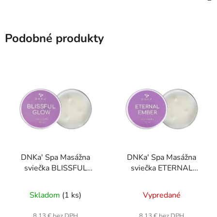
Podobné produkty
DNKa' Spa Masážna
DNKa' Spa Masážna
sviečka BLISSFUL
sviečka ETERNAL
GLOW
EMBER
Skladom
(1 ks)
Vypredané
8,13 € bez DPH
8,13 € bez DPH