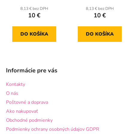
8,13 € bez DPH
8,13 € bez DPH
10 €
10 €
DO KOŠÍKA
DO KOŠÍKA
Z
á
Informácie pre vás
p
ä
Kontakty
t
O nás
i
Poštovné a doprava
e
Ako nakupovať
Obchodné podmienky
Podmienky ochrany osobných údajov GDPR