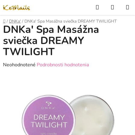
Prejsť
Hľadať
NÁKUP
na
KOŠÍK
obsah
Domov
/
DNKa'
/
DNKa' Spa Masážna sviečka DREAMY TWILIGHT
DNKa' Spa Masážna
sviečka DREAMY
TWILIGHT
Priemerné
Neohodnotené
Podrobnosti hodnotenia
hodnotenie
produktu
je
0,0
z
5
hviezdičiek.