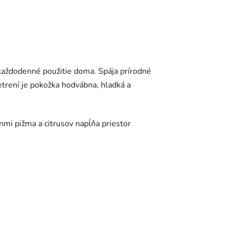
a každodenné použitie doma. Spája prírodné
etrení je pokožka hodvábna, hladká a
nmi pižma a citrusov napĺňa priestor