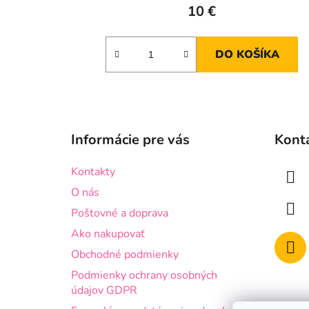
10 €
DO KOŠÍKA
Z
á
Informácie pre vás
Kont
p
ä
Kontakty
t
O nás
i
Poštovné a doprava
e
Ako nakupovať
Obchodné podmienky
Podmienky ochrany osobných
údajov GDPR