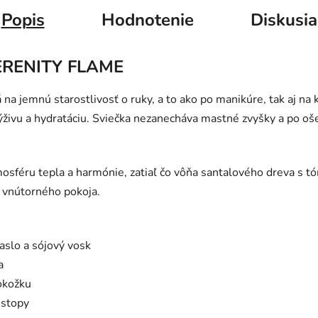
Popis
Hodnotenie
Diskusia
SERENITY FLAME
á na jemnú starostlivosť o ruky, a to ako po manikúre, tak aj n
ýživu a hydratáciu. Sviečka nezanecháva mastné zvyšky a po oš
sféru tepla a harmónie, zatiaľ čo vôňa santalového dreva s tó
a vnútorného pokoja.
aslo a sójový vosk
a
pokožku
 stopy