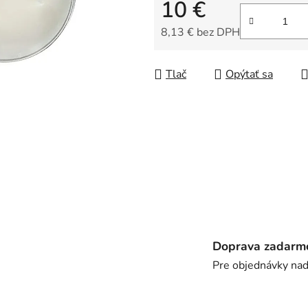
10 €
z
5
8,13 € bez DPH
hviezdičiek.
Jednotková cena:
Tlač
Opýtať sa
Doprava zadarm
Pre objednávky na