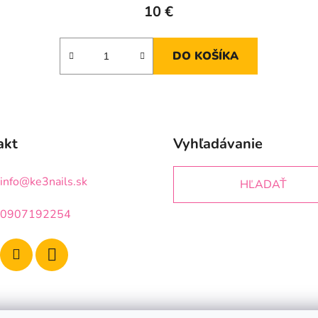
10 €
DO KOŠÍKA
akt
Vyhľadávanie
info
@
ke3nails.sk
HĽADAŤ
0907192254