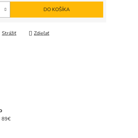
DO KOŠÍKA
Strážiť
Zdieľať
o
d 89€