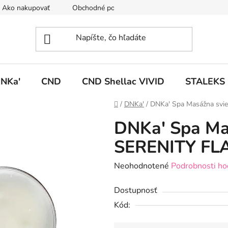
Ako nakupovať
Obchodné podmienky
Podmienky ochrany
NKa'
CND
CND Shellac VIVID
STALEKS
Domov
/
DNKa'
/
DNKa' Spa Masážna svi
DNKa' Spa Ma
SERENITY FL
Priemerné
Neohodnotené
Podrobnosti ho
hodnotenie
Dostupnosť
produktu
Kód:
je
0,0