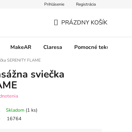
Prihlásenie
Registrácia
 osobných údajov GDPR
Formulár na odstúpenie od zmluvy
PRÁZDNY KOŠÍK
NÁKUPNÝ
KOŠÍK
MakeAR
Claresa
Pomocné tekutiny
ečka SERENITY FLAME
sážna sviečka
AME
dnotenia
Skladom
(1 ks)
16764