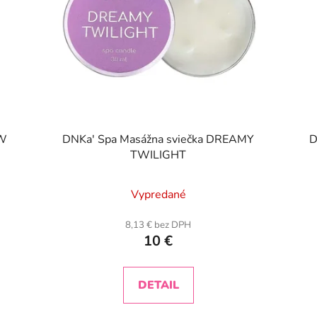
OW
DNKa' Spa Masážna sviečka DREAMY
D
TWILIGHT
Vypredané
8,13 € bez DPH
10 €
DETAIL