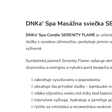
DNKa' Spa Masážna sviečka 
DNKa' Spa Candle SERENITY FLAME
je určen
zložky s vysokou účinnosťou, poskytuje jemnú v
vyživená.
Symbolický plameň Serenity Flame vyžaruje atmo
útulnosťou a energiou a vytvára pocit bezpečia 
zabraňuje vysušovaniu a popraskaniu
obsahuje iba prírodné zložky – bambucké m
vďaka sójovému vosku má nízky bod topeni
intenzívne vyživuje, hydratuje a zjemňuje 
rýchlo sa vstrebáva a nezanecháva voskové