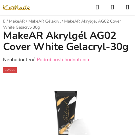
Prejsť
Hľadať
NÁKUP
na
KOŠÍK
obsah
Domov
/
MakeAR
/
MakeAR Gélakryl
/
MakeAR Akrylgél AG02 Cover
White Gelacryl-30g
MakeAR Akrylgél AG02
Cover White Gelacryl-30g
Priemerné
Neohodnotené
Podrobnosti hodnotenia
hodnotenie
AKCIA
produktu
je
0,0
z
5
hviezdičiek.