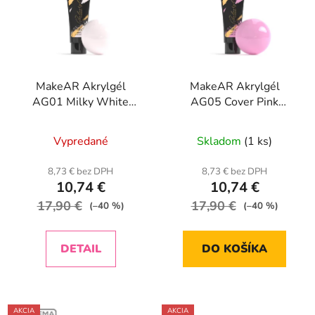
MakeAR Akrylgél
MakeAR Akrylgél
AG01 Milky White
AG05 Cover Pink
Gelacryl-30g
Gelacryl-30g
Vypredané
Skladom
(1 ks)
8,73 € bez DPH
8,73 € bez DPH
10,74 €
10,74 €
17,90 €
17,90 €
(–40 %)
(–40 %)
DETAIL
DO KOŠÍKA
AKCIA
AKCIA