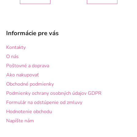
Z
á
Informácie pre vás
p
ä
Kontakty
t
O nás
i
Poštovné a doprava
e
Ako nakupovať
Obchodné podmienky
Podmienky ochrany osobných údajov GDPR
Formulár na odstúpenie od zmluvy
Hodnotenie obchodu
Napíšte nám