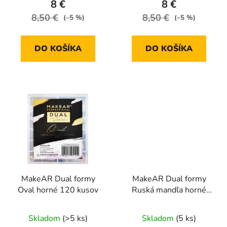
8 €
8 €
8,50 €
8,50 €
(–5 %)
(–5 %)
DO KOŠÍKA
DO KOŠÍKA
MakeAR Dual formy
MakeAR Dual formy
Oval horné 120 kusov
Ruská mandľa horné
120 kusov
Skladom
(>5 ks)
Skladom
(5 ks)