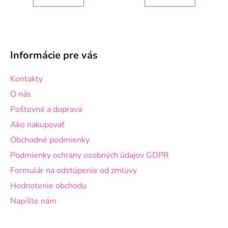
Z
á
Informácie pre vás
p
ä
Kontakty
t
O nás
i
Poštovné a doprava
e
Ako nakupovať
Obchodné podmienky
Podmienky ochrany osobných údajov GDPR
Formulár na odstúpenie od zmluvy
Hodnotenie obchodu
Napíšte nám