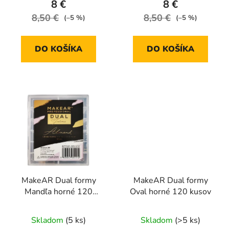
8 €
8 €
8,50 €
8,50 €
(–5 %)
(–5 %)
DO KOŠÍKA
DO KOŠÍKA
MakeAR Dual formy
MakeAR Dual formy
Mandľa horné 120
Oval horné 120 kusov
kusov
Skladom
(5 ks)
Skladom
(>5 ks)