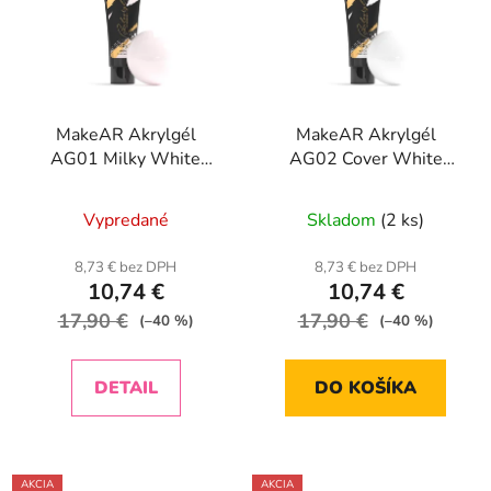
MakeAR Akrylgél
MakeAR Akrylgél
AG01 Milky White
AG02 Cover White
Gelacryl-30g
Gelacryl-30g
Vypredané
Skladom
(2 ks)
8,73 € bez DPH
8,73 € bez DPH
10,74 €
10,74 €
17,90 €
17,90 €
(–40 %)
(–40 %)
DETAIL
DO KOŠÍKA
AKCIA
AKCIA