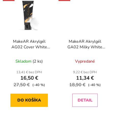
MakeAR Akrylgél
MakeAR Akrylgél
AG02 Cover White
GA02 Milky White
Gelacryl-60g
Gelacryl-30g
Skladom
(2 ks)
Vypredané
13,41 € bez DPH
9,22 € bez DPH
16,50 €
11,34 €
27,50 €
18,90 €
(–40 %)
(–40 %)
DO KOŠÍKA
DETAIL