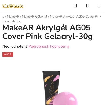
Prejsť
Hľadať
NÁKUP
na
KOŠÍK
obsah
Domov
/
MakeAR
/
MakeAR Gélakryl
/
MakeAR Akrylgél AG05 Cover Pink
Gelacryl-30g
MakeAR Akrylgél AG05
Cover Pink Gelacryl-30g
Priemerné
Neohodnotené
Podrobnosti hodnotenia
hodnotenie
AKCIA
produktu
je
0,0
z
5
hviezdičiek.