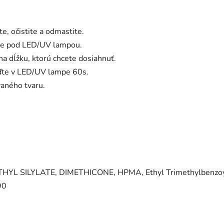
e, očistite a odmastite.
ite pod LED/UV lampou.
na dĺžku, ktorú chcete dosiahnuť.
vrďte v LED/UV lampe 60s.
vaného tvaru.
L SILYLATE, DIMETHICONE, HPMA, Ethyl Trimethylbenzoyl 
90