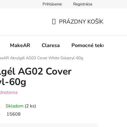
Prihlásenie
Registrácia
 osobných údajov GDPR
Formulár na odstúpenie od zmluvy
PRÁZDNY KOŠÍK
NÁKUPNÝ
KOŠÍK
MakeAR
Claresa
Pomocné tekutiny
eAR Akrylgél AG02 Cover White Gelacryl-60g
gél AG02 Cover
yl-60g
dnotenia
Skladom
(2 ks)
15608