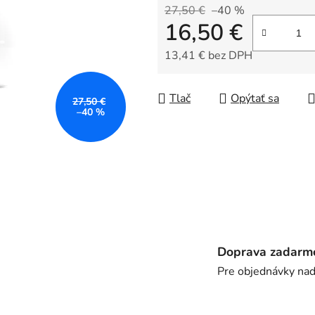
z
27,50 €
–40 %
16,50 €
5
hviezdičiek.
13,41 € bez DPH
Jednotková cena:
Tlač
Opýtať sa
27,50 €
–40 %
Doprava zadarm
Pre objednávky na