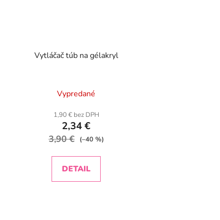
Vytláčač túb na gélakryl
Vypredané
1,90 € bez DPH
2,34 €
3,90 €
(–40 %)
DETAIL