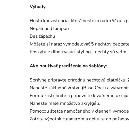
Výhody:
Hustá konzistencia, ktorá nesteká na kožičku a
Nepáli pod lampou
Bez zápachu
Môžete si naraz vymodelovať 5 nechtov bez zat
Poskytuje dlhotrvajúci styling - nechty sú veľm
Ako používať predĺženie na šablóny:
Správne pripravte prírodnú nechtovú platničku. Z
Naneste základnú vrstvu (Base Coat) a vytvrdn
Formu zastrihnite a pripevnite k voľnému okraju
Naneste malé množstvo akrylgélu.
Pomocou štetca namočeného v cleaneri vymodeluj
Zotrite výpotok cleanerom a opilujte do požado