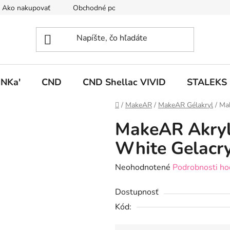
Ako nakupovať
Obchodné podmienky
Podmienky ochrany
NKa'
CND
CND Shellac VIVID
STALEKS
Domov
/
MakeAR
/
MakeAR Gélakryl
/
Mak
MakeAR Akryl
White Gelacr
Priemerné
Neohodnotené
Podrobnosti ho
hodnotenie
Dostupnosť
produktu
Kód:
je
0,0