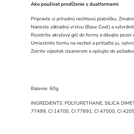
Ako používať predĺženie s dualformami:
Pripravte si prírodnú nechtovú platničku. Zmatnit
Naneste základnú vrstvu (Base Coat) a vytvrdn
Rozotrite akrylový gél do formy a dávajte pozor 
Umiestnite formu na nechet a pritlačte ju, vyt
Zotrite výpotok cleanerom a opilujte do požado
Balenie: 60g
INGREDIENTS: POLYURETHANE, SILICA DIMETHY
77499, CI 14700, CI 77891, CI 47000, CI 420