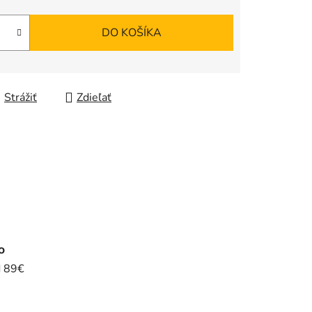
DO KOŠÍKA
Strážiť
Zdieľať
o
d 89€