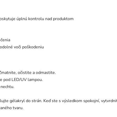
 poskytuje úplnú kontrolu nad produktom
ečenia
i odolné voči poškodeniu
matnite, očistite a odmastite.
ite pod LED/UV lampou.
 nechtu.
te gélakryl do strán. Keď ste s výsledkom spokojní, vytvrdni
vaného tvaru.