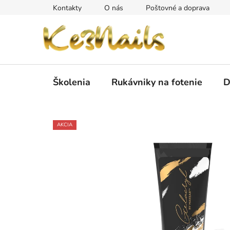
Prejsť
Kontakty
O nás
Poštovné a doprava
na
obsah
Školenia
Rukávniky na fotenie
D
AKCIA