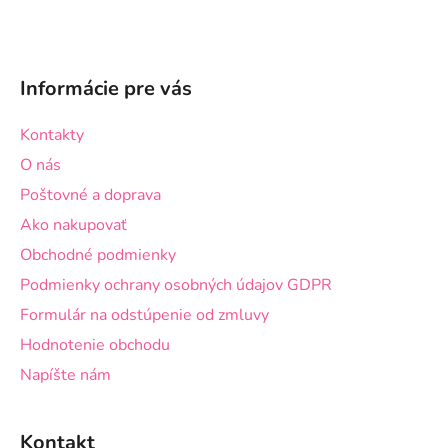
Z
á
Informácie pre vás
p
ä
Kontakty
t
O nás
i
Poštovné a doprava
e
Ako nakupovať
Obchodné podmienky
Podmienky ochrany osobných údajov GDPR
Formulár na odstúpenie od zmluvy
Hodnotenie obchodu
Napíšte nám
Kontakt