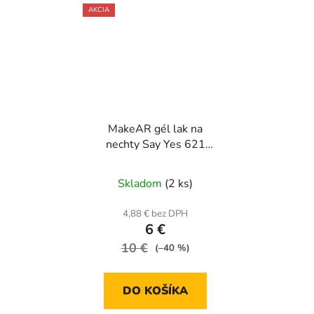
AKCIA
MakeAR gél lak na
nechty Say Yes 621
Honeymoon 8ml
Skladom
(2 ks)
4,88 € bez DPH
6 €
10 €
(–40 %)
DO KOŠÍKA