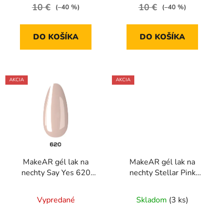
10 €
10 €
(–40 %)
(–40 %)
DO KOŠÍKA
DO KOŠÍKA
AKCIA
AKCIA
MakeAR gél lak na
MakeAR gél lak na
nechty Say Yes 620
nechty Stellar Pink
Marry Me 8ml
Aurora S59 8ml
Vypredané
Skladom
(3 ks)