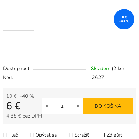
10 €
–40 %
Dostupnosť
Skladom
(2 ks)
Kód:
2627
10 €
–40 %
6 €
DO KOŠÍKA
4,88 € bez DPH
Jednotková cena:
Tlač
Opýtať sa
Strážiť
Zdieľať