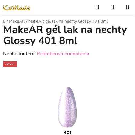
Prejsť
Hľadať
NÁKUP
na
KOŠÍK
obsah
Domov
/
MakeAR
/
MakeAR gél lak na nechty Glossy 401 8ml
MakeAR gél lak na nechty
Glossy 401 8ml
Priemerné
Neohodnotené
Podrobnosti hodnotenia
hodnotenie
AKCIA
produktu
je
0,0
z
5
hviezdičiek.