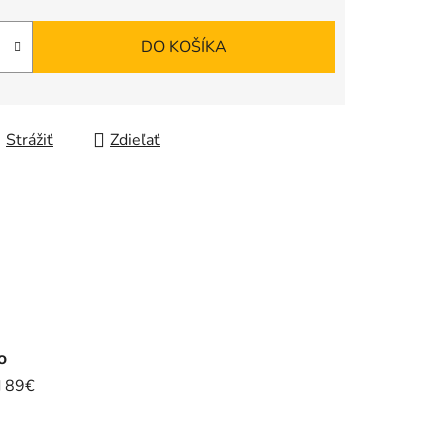
DO KOŠÍKA
Strážiť
Zdieľať
o
d 89€