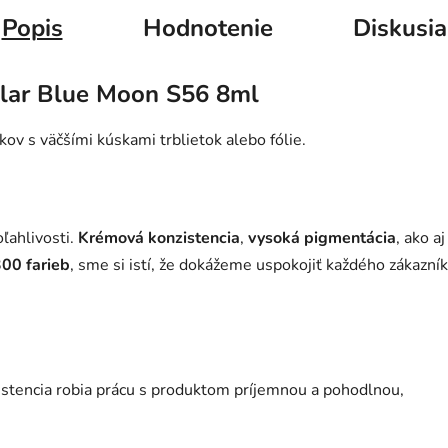
Popis
Hodnotenie
Diskusia
llar Blue Moon S56 8ml
s väčšími kúskami trblietok alebo fólie.
ľahlivosti.
Krémová konzistencia
,
vysoká pigmentácia
, ako a
300 farieb
, sme si istí, že dokážeme uspokojiť každého zákazník
istencia robia prácu s produktom príjemnou a pohodlnou,