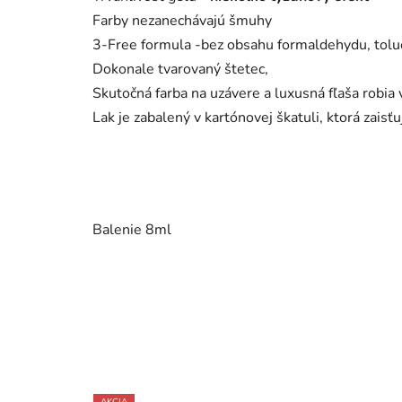
Farby nezanechávajú šmuhy
3-Free formula -bez obsahu formaldehydu, tol
Dokonale tvarovaný štetec,
Skutočná farba na uzávere a luxusná fľaša robia
Lak je zabalený v kartónovej škatuli, ktorá zaisť
Balenie 8ml
AKCIA