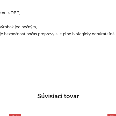
uénu a DBP,
 výrobok jedinečným,
uje bezpečnosť počas prepravy a je plne biologicky odbúrateľná 
Súvisiaci tovar
AKCIA
AKCI