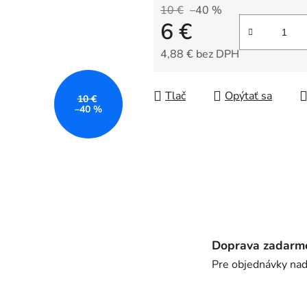
z
10 €
–40 %
6 €
5
hviezdičiek.
4,88 € bez DPH
Jednotková cena:
Tlač
Opýtať sa
10 €
–40 %
Doprava zadarm
Pre objednávky na