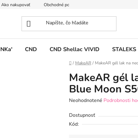
Ako nakupovať
Obchodné podmienky
Podmienky ochrany
NKa'
CND
CND Shellac VIVID
STALEKS
Domov
/
MakeAR
/
MakeAR gél lak na ne
MakeAR gél la
Blue Moon S5
Priemerné
Neohodnotené
Podrobnosti ho
hodnotenie
Dostupnosť
produktu
Kód:
je
0,0