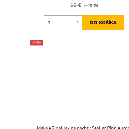
10 €
(–40 %)
DO KOŠÍKA
AKCIA
MakeAR gél lak na nechty Stellar Pink Auro