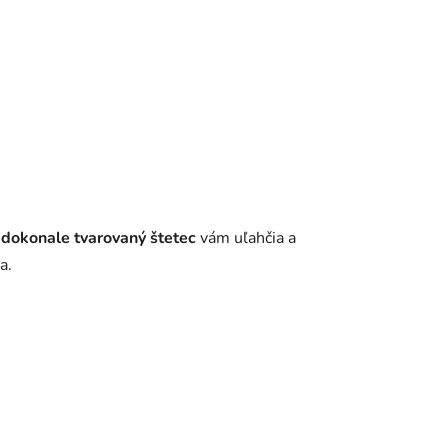
j
dokonale tvarovaný štetec
vám uľahčia a
a.