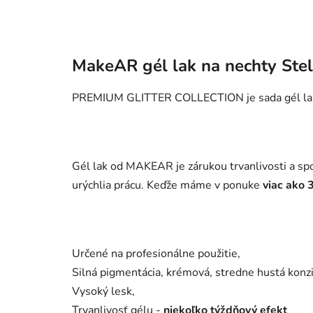
MakeAR gél lak na nechty Ste
PREMIUM GLITTER COLLECTION je sada gél lakov 
Gél lak od MAKEAR je zárukou trvanlivosti a spo
urýchlia prácu. Keďže máme v ponuke
viac ako 
Určené na profesionálne použitie,
Silná pigmentácia, krémová, stredne hustá konz
Vysoký lesk,
Trvanlivosť gélu -
niekoľko týždňový efekt