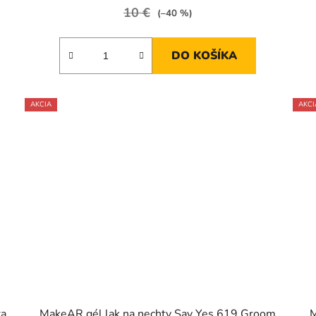
10 €
(–40 %)
DO KOŠÍKA
AKCIA
AKCI
ra
MakeAR gél lak na nechty Say Yes 619 Groom
M