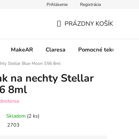
Prihlásenie
Registrácia
 osobných údajov GDPR
Formulár na odstúpenie od zmluvy
PRÁZDNY KOŠÍK
NÁKUPNÝ
KOŠÍK
MakeAR
Claresa
Pomocné tekutiny
chty Stellar Blue Moon S56 8ml
k na nechty Stellar
6 8ml
dnotenia
Skladom
(2 ks)
2703