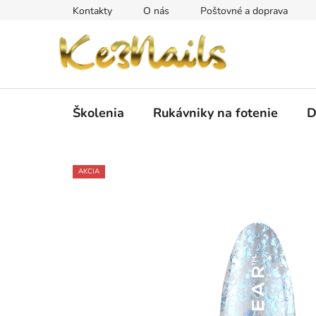
Prejsť
Kontakty
O nás
Poštovné a doprava
na
obsah
Školenia
Rukávniky na fotenie
D
AKCIA