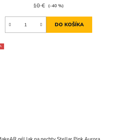
10 €
(–40 %)
DO KOŠÍKA
A
akeAR gél lak na nechty Stellar Pink Aurora