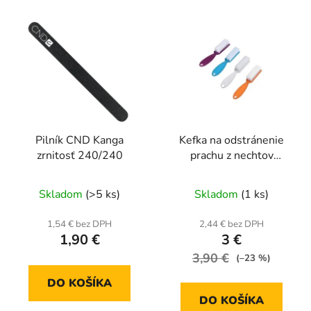
Pilník CND Kanga
Kefka na odstránenie
zrnitosť 240/240
prachu z nechtov
oranžová
Skladom
(>5 ks)
Skladom
(1 ks)
1,54 € bez DPH
2,44 € bez DPH
1,90 €
3 €
3,90 €
(–23 %)
DO KOŠÍKA
DO KOŠÍKA