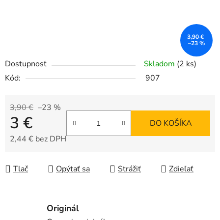
3,90 €
–23 %
Dostupnosť
Skladom
(2 ks)
Kód:
907
3,90 €
–23 %
3 €
DO KOŠÍKA
2,44 € bez DPH
Jednotková cena:
Tlač
Opýtať sa
Strážiť
Zdieľať
Originál