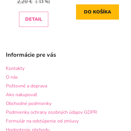
2,20 €
(–13 %)
DO KOŠÍKA
DETAIL
Z
á
Informácie pre vás
p
ä
Kontakty
t
O nás
i
Poštovné a doprava
e
Ako nakupovať
Obchodné podmienky
Podmienky ochrany osobných údajov GDPR
Formulár na odstúpenie od zmluvy
Hodnotenie obchodu