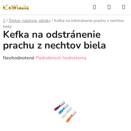
Prejsť
Hľadať
NÁKUP
na
KOŠÍK
obsah
Domov
/
Štetce, nástroje, pilníky
/
Kefka na odstránenie prachu z nechtov
biela
Kefka na odstránenie
prachu z nechtov biela
Priemerné
Neohodnotené
Podrobnosti hodnotenia
hodnotenie
produktu
je
0,0
z
5
hviezdičiek.