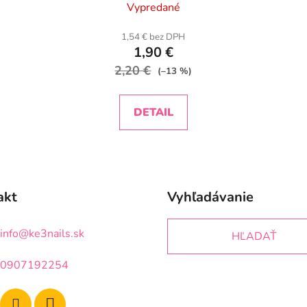
Vypredané
1,54 € bez DPH
1,90 €
2,20 €
(–13 %)
DETAIL
akt
Vyhľadávanie
info
@
ke3nails.sk
HĽADAŤ
0907192254