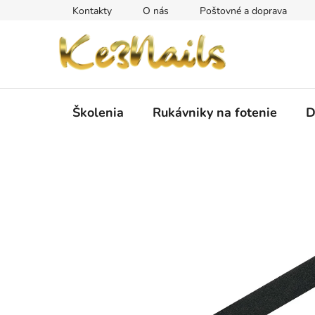
Prejsť
Kontakty
O nás
Poštovné a doprava
na
obsah
Školenia
Rukávniky na fotenie
D