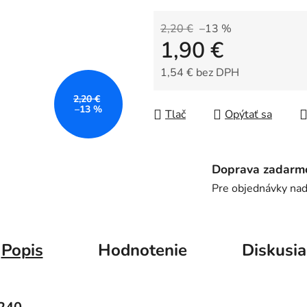
z
5
2,20 €
–13 %
1,90 €
hviezdičiek.
1,54 € bez DPH
Jednotková cena:
2,20 €
–13 %
Tlač
Opýtať sa
Doprava zadarm
Pre objednávky na
Popis
Hodnotenie
Diskusia