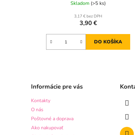
Skladom
(>5 ks)
3,17 € bez DPH
3,90 €
DO KOŠÍKA
Z
á
Informácie pre vás
Kont
p
ä
Kontakty
t
O nás
i
Poštovné a doprava
e
Ako nakupovať