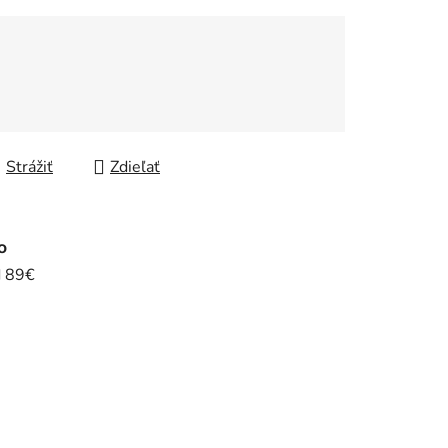
Strážiť
Zdieľať
o
d 89€