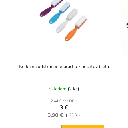
Kefka na odstránenie prachu z nechtov biela
Skladom
(2 ks)
2,44 € bez DPH
3 €
3,90 €
(–23 %)