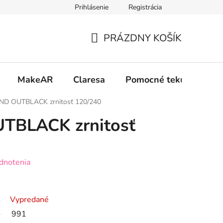
Prihlásenie
Registrácia
 osobných údajov GDPR
Formulár na odstúpenie od zmluvy
PRÁZDNY KOŠÍK
NÁKUPNÝ
KOŠÍK
MakeAR
Claresa
Pomocné tekutiny
CND OUTBLACK zrnitosť 120/240
UTBLACK zrnitosť
dnotenia
Vypredané
991