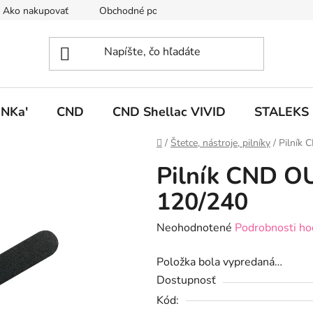
Ako nakupovať
Obchodné podmienky
Podmienky ochrany
NKa'
CND
CND Shellac VIVID
STALEKS
Domov
/
Štetce, nástroje, pilníky
/
Pilník 
Pilník CND O
120/240
Priemerné
Neohodnotené
Podrobnosti ho
hodnotenie
Položka bola vypredaná…
produktu
Dostupnosť
je
Kód:
0,0