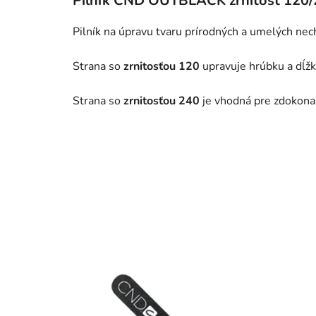
Pilník CND OUTBLACK zrnitosť 120
Pilník na úpravu tvaru prírodných a umelých nec
Strana so
zrnitosťou 120
upravuje hrúbku a dĺž
Strana so
zrnitosťou 240
je vhodná pre zdokona