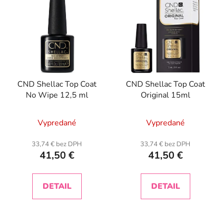
CND Shellac Top Coat
CND Shellac Top Coat
No Wipe 12,5 ml
Original 15ml
Priemerné
Vypredané
Vypredané
hodnotenie
produktu
33,74 € bez DPH
33,74 € bez DPH
41,50 €
41,50 €
je
5,0
z
DETAIL
DETAIL
5
hviezdičiek.