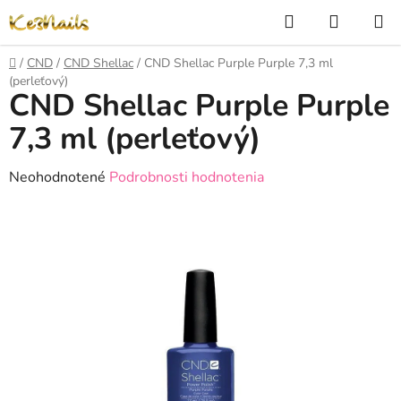
Prejsť
Hľadať
NÁKUP
na
KOŠÍK
obsah
Domov
/
CND
/
CND Shellac
/
CND Shellac Purple Purple 7,3 ml
(perleťový)
CND Shellac Purple Purple
7,3 ml (perleťový)
Priemerné
Neohodnotené
Podrobnosti hodnotenia
hodnotenie
produktu
je
0,0
z
5
hviezdičiek.