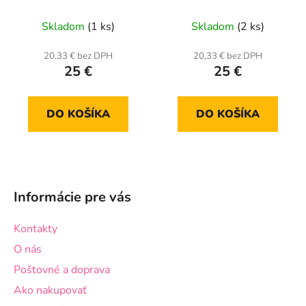
Illusion)
Skladom
(1 ks)
Skladom
(2 ks)
20,33 € bez DPH
20,33 € bez DPH
25 €
25 €
DO KOŠÍKA
DO KOŠÍKA
Z
á
Informácie pre vás
p
ä
Kontakty
t
O nás
i
Poštovné a doprava
e
Ako nakupovať