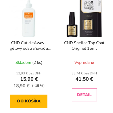
CND CuticleAway -
CND Shellac Top Coat
gélový odstraňovač a
Original 15ml
zmäkčovač kožičky 177
Priemerné
ml
Skladom
(2 ks)
Vypredané
hodnotenie
produktu
12,93 € bez DPH
33,74 € bez DPH
15,90 €
41,50 €
je
18,90 €
5,0
(–15 %)
z
DETAIL
5
DO KOŠÍKA
hviezdičiek.