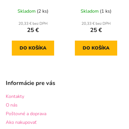
Skladom
(2 ks)
Skladom
(1 ks)
20,33 € bez DPH
20,33 € bez DPH
25 €
25 €
DO KOŠÍKA
DO KOŠÍKA
Z
á
Informácie pre vás
p
ä
Kontakty
t
O nás
i
Poštovné a doprava
e
Ako nakupovať