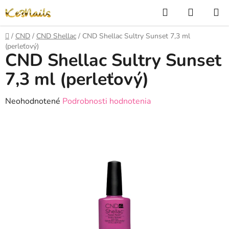
Prejsť
Hľadať
NÁKUP
na
KOŠÍK
obsah
Domov
/
CND
/
CND Shellac
/
CND Shellac Sultry Sunset 7,3 ml
(perleťový)
CND Shellac Sultry Sunset
7,3 ml (perleťový)
Priemerné
Neohodnotené
Podrobnosti hodnotenia
hodnotenie
produktu
je
0,0
z
5
hviezdičiek.